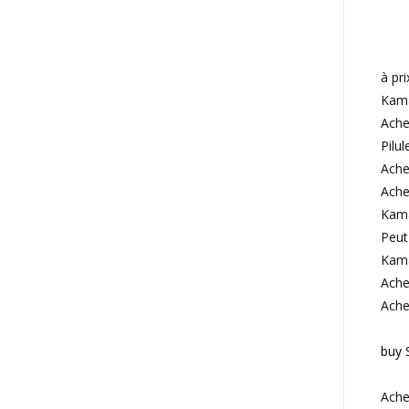
à pr
Kama
Ache
Pilul
Achet
Ache
Kama
Peut
Kama
Ache
Ache
buy S
Ache