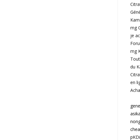
Citr
Géné
Kama
mg G
je a
Foru
mg K
Tout
du K
Citr
en l
Acha
gene
asik
non
chea
pKD