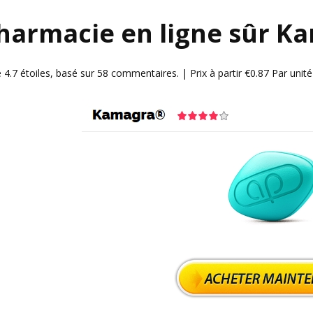
harmacie en ligne sûr K
e
4.7
étoiles, basé sur
58
commentaires.
|
Prix à partir
€0.87
Par unité