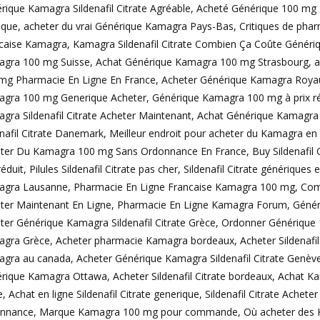
rique Kamagra Sildenafil Citrate Agréable, Acheté Générique 100 
ique, acheter du vrai Générique Kamagra Pays-Bas, Critiques de pha
caise Kamagra, Kamagra Sildenafil Citrate Combien Ça Coûte Généri
gra 100 mg Suisse, Achat Générique Kamagra 100 mg Strasbourg, 
mg Pharmacie En Ligne En France, Acheter Générique Kamagra Roya
gra 100 mg Generique Acheter, Générique Kamagra 100 mg à prix réd
gra Sildenafil Citrate Acheter Maintenant, Achat Générique Kamagra
enafil Citrate Danemark, Meilleur endroit pour acheter du Kamagra e
ter Du Kamagra 100 mg Sans Ordonnance En France, Buy Sildenafil C
 réduit, Pilules Sildenafil Citrate pas cher, Sildenafil Citrate génériqu
gra Lausanne, Pharmacie En Ligne Francaise Kamagra 100 mg, Commande
ter Maintenant En Ligne, Pharmacie En Ligne Kamagra Forum, Génér
ter Générique Kamagra Sildenafil Citrate Grèce, Ordonner Génériq
gra Grèce, Acheter pharmacie Kamagra bordeaux, Acheter Sildenafil 
gra au canada, Acheter Générique Kamagra Sildenafil Citrate Genè
rique Kamagra Ottawa, Acheter Sildenafil Citrate bordeaux, Achat 
, Achat en ligne Sildenafil Citrate generique, Sildenafil Citrate Acheter
nnance, Marque Kamagra 100 mg pour commande, Où acheter des Kam