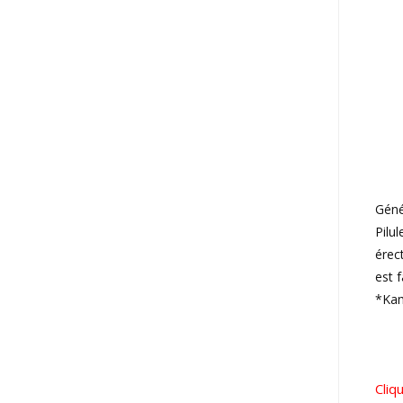
Géné
Pilu
érec
est 
*Kam
Cliq