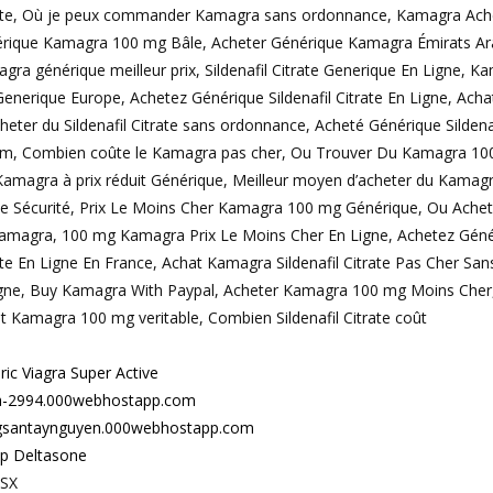
ate, Où je peux commander Kamagra sans ordonnance, Kamagra Ache
rique Kamagra 100 mg Bâle, Acheter Générique Kamagra Émirats Ar
gra générique meilleur prix, Sildenafil Citrate Generique En Ligne, 
enerique Europe, Achetez Générique Sildenafil Citrate En Ligne, A
cheter du Sildenafil Citrate sans ordonnance, Acheté Générique Silde
m, Combien coûte le Kamagra pas cher, Ou Trouver Du Kamagra 100 m
amagra à prix réduit Générique, Meilleur moyen d’acheter du Kamag
e Sécurité, Prix Le Moins Cher Kamagra 100 mg Générique, Ou Achete
amagra, 100 mg Kamagra Prix Le Moins Cher En Ligne, Achetez Génériqu
ate En Ligne En France, Achat Kamagra Sildenafil Citrate Pas Cher S
igne, Buy Kamagra With Paypal, Acheter Kamagra 100 mg Moins Ch
t Kamagra 100 mg veritable, Combien Sildenafil Citrate coût
ric Viagra Super Active
a-2994.000webhostapp.com
gsantaynguyen.000webhostapp.com
p Deltasone
iSX