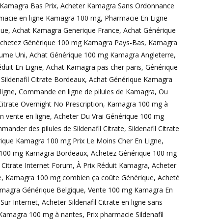
mg Kamagra Bas Prix, Acheter Kamagra Sans Ordonnance
rmacie en ligne Kamagra 100 mg, Pharmacie En Ligne
que, Achat Kamagra Generique France, Achat Générique
achetez Générique 100 mg Kamagra Pays-Bas, Kamagra
ume Uni, Achat Générique 100 mg Kamagra Angleterre,
uit En Ligne, Achat Kamagra pas cher paris, Générique
 Sildenafil Citrate Bordeaux, Achat Générique Kamagra
n ligne, Commande en ligne de pilules de Kamagra, Ou
itrate Overnight No Prescription, Kamagra 100 mg à
es en vente en ligne, Acheter Du Vrai Générique 100 mg
r des pilules de Sildenafil Citrate, Sildenafil Citrate
ique Kamagra 100 mg Prix Le Moins Cher En Ligne,
ue 100 mg Kamagra Bordeaux, Achetez Générique 100 mg
Citrate Internet Forum, À Prix Réduit Kamagra, Acheter
ve, Kamagra 100 mg combien ça coûte Générique, Acheté
Kamagra Générique Belgique, Vente 100 mg Kamagra En
 Sur Internet, Acheter Sildenafil Citrate en ligne sans
agra 100 mg à nantes, Prix pharmacie Sildenafil