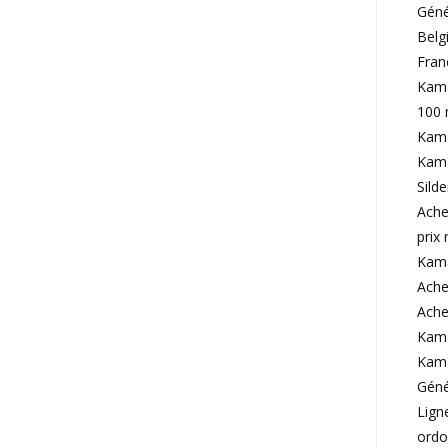
Géné
Belg
Fran
Kama
100 
Kama
Kama
Sild
Ache
prix
Kama
Ache
Ache
Kama
Kama
Géné
Ligne
ordo