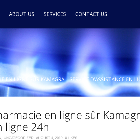
ABOUT US
SERVICES
CONTACT US
E EN LIGNE SÛR KAMAGRA – SERVICE D’ASSISTANCE EN LI
harmacie en ligne sûr Kamagra
n ligne 24h
N
UNCATEGORIZED
AUGUST 4, 2019
0
LIKES