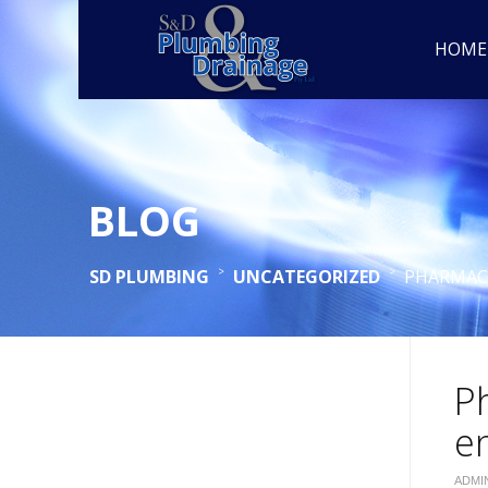
HOME
BLOG
>
>
SD PLUMBING
UNCATEGORIZED
PHARMACI
P
e
ADMI